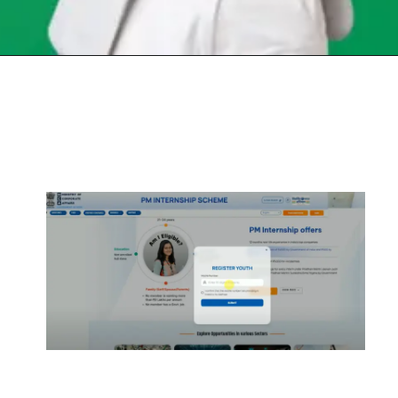
Opening
https://chat.whatsapp.com/Egw1EaCFoyRAUuYG4lrDOi