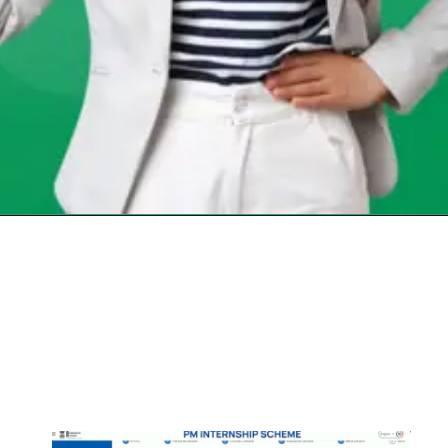
Opening
https://chat.whatsapp.com/Egw1EaCFoyRAUuYG4lrDOi