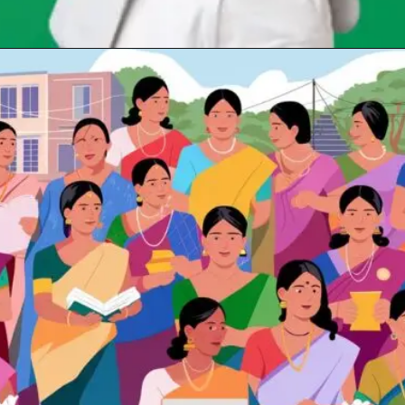
Opening
https://chat.whatsapp.com/KcbWNMzwyIFLDWtcyaI76u