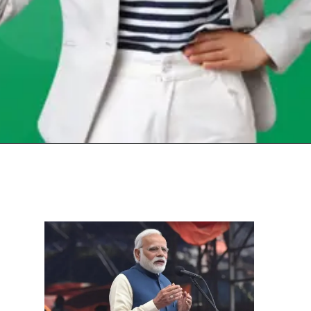
Opening
https://chat.whatsapp.com/KcbWNMzwyIFLDWtcyaI76u