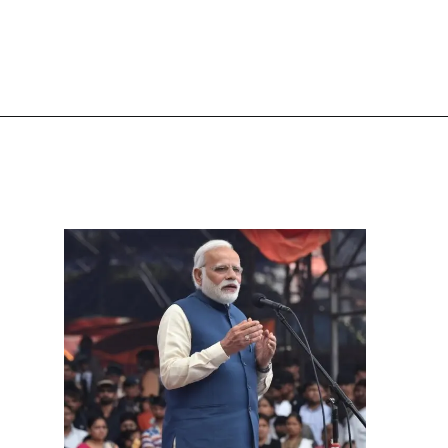
Opening
https://subhadrayojanaonlineapply.com/pm-internship-scheme-finally-launched-heres-how-you-can-apply-to-work-with-reliance-tcs-sbi-and-more/