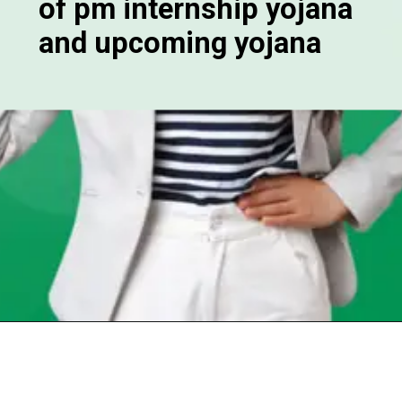
of pm internship yojana
and upcoming yojana
Opening
https://chat.whatsapp.com/Egw1EaCFoyRAUuYG4lrDOi