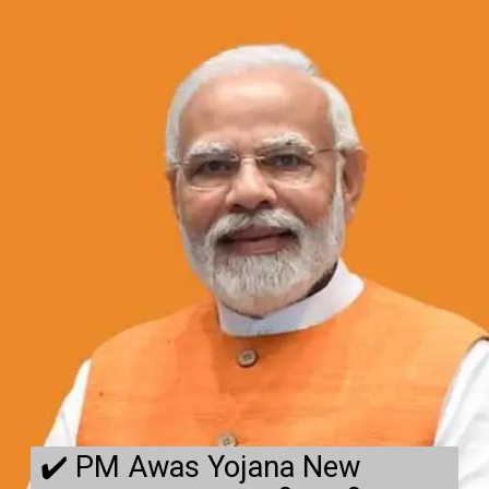
✔️ PM Awas Yojana New