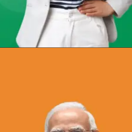
Opening
https://chat.whatsapp.com/Egw1EaCFoyRAUuYG4lrDOi