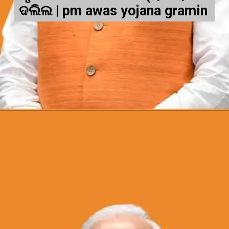
ଦଲିଲ | pm awas yojana gramin