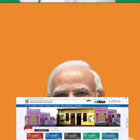
Opening
https://chat.whatsapp.com/Egw1EaCFoyRAUuYG4lrDOi