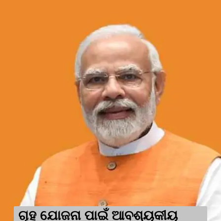
ଗୃହ ଯୋଜନା ପାଇଁ ଆବଶ୍ୟକୀୟ