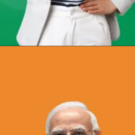
Opening
https://chat.whatsapp.com/Egw1EaCFoyRAUuYG4lrDOi