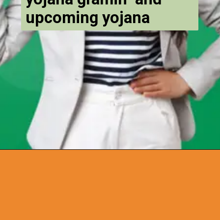
upcoming yojana
Opening
https://chat.whatsapp.com/Egw1EaCFoyRAUuYG4lrDOi