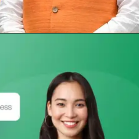
Opening
https://subhadrayojanaonlineapply.com/pm-awas-yojana-new-beneficiary-list/