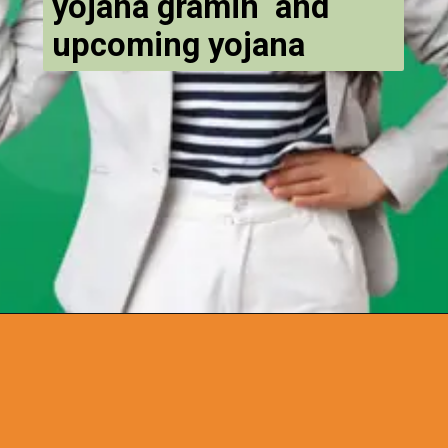
yojana gramin and
upcoming yojana
Opening
https://chat.whatsapp.com/Egw1EaCFoyRAUuYG4lrDOi