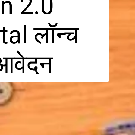
n 2.0
al लॉन्च
 आवेदन