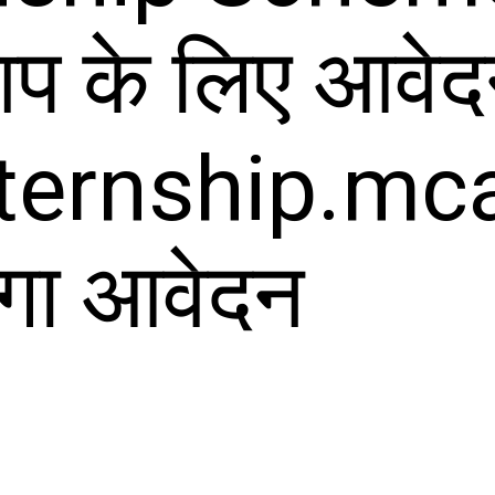
नशिप के लिए आव
nternship.mc
ोगा आवेदन