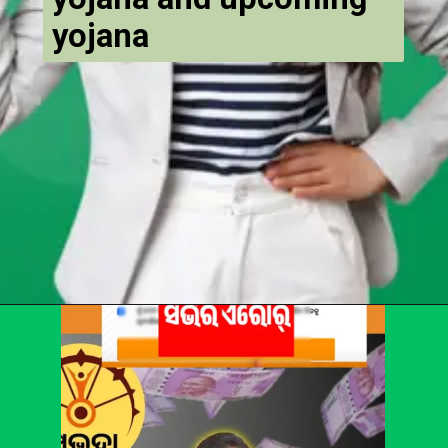
yojana
Opening
https://chat.whatsapp.com/Egw1EaCFoyRAUuYG4lrDOi