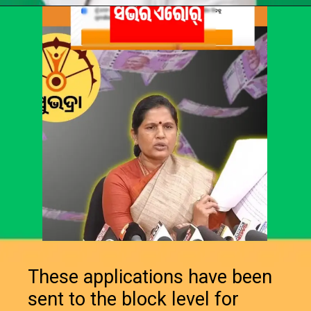
Opening
https://chat.whatsapp.com/Egw1EaCFoyRAUuYG4lrDOi
These applications have been
sent to the block level for