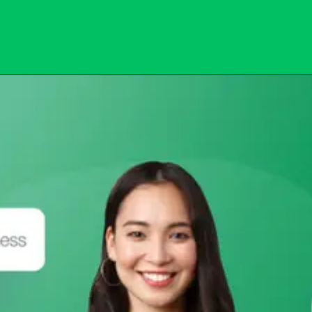
Opening
https://subhadrayojanaonlineapply.com/subhadra-yojana-payment-status-check/