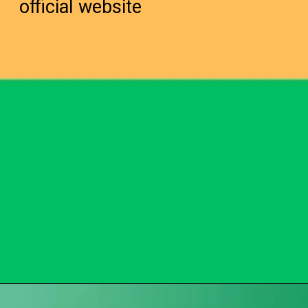
official website
Opening
https://subhadrayojanaonlineapply.com/subhadra-yojana-dbt-status-check/