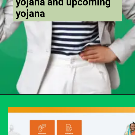
yojana and upcoming
yojana
Opening
https://chat.whatsapp.com/Egw1EaCFoyRAUuYG4lrDOi