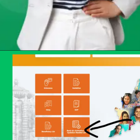
Opening
https://chat.whatsapp.com/Egw1EaCFoyRAUuYG4lrDOi