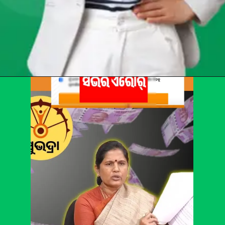
Opening
https://chat.whatsapp.com/Egw1EaCFoyRAUuYG4lrDOi