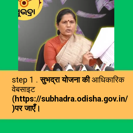
step 1 .
सुभद्रा योजना की
आधिकारिक
वेबसाइट
(https://subhadra.odisha.gov.in/
)पर जाएँ।