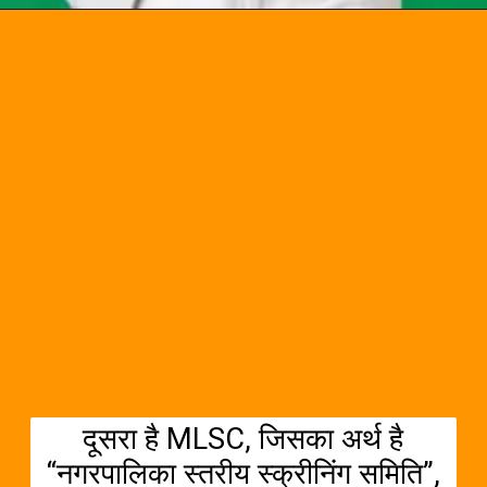
Opening
https://chat.whatsapp.com/Egw1EaCFoyRAUuYG4lrDOi
दूसरा है MLSC, जिसका अर्थ है
“नगरपालिका स्तरीय स्क्रीनिंग समिति”,