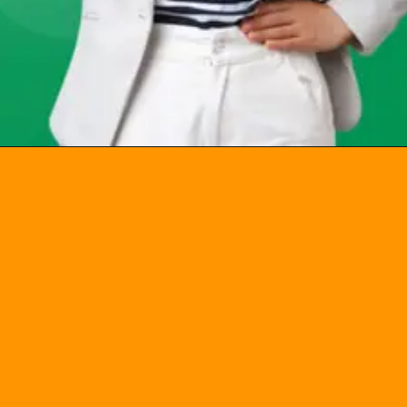
Opening
https://chat.whatsapp.com/Egw1EaCFoyRAUuYG4lrDOi