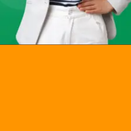
Opening
https://chat.whatsapp.com/Egw1EaCFoyRAUuYG4lrDOi