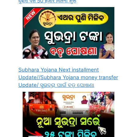
दुबारा पैसे 50 हजार मिलना शुरू
Subhara Yojana Next installment
Update//Subhara Yojana money transfer
Update/ ସୁଭଦ୍ରା ପାଇଁ ବଡ଼ ଘୋଷଣା