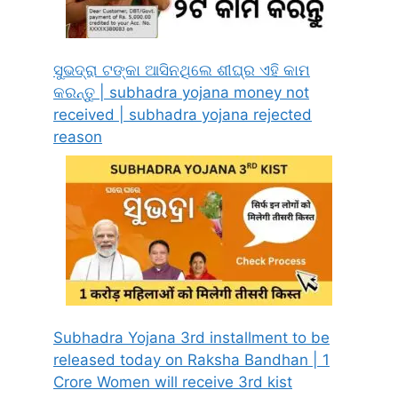
ସୁଭଦ୍ରା ଟଙ୍କା ଆସିନଥିଲେ ଶୀଘ୍ର ଏହି କାମ
କରନ୍ତୁ | subhadra yojana money not
received | subhadra yojana rejected
reason
Subhadra Yojana 3rd installment to be
released today on Raksha Bandhan | 1
Crore Women will receive 3rd kist