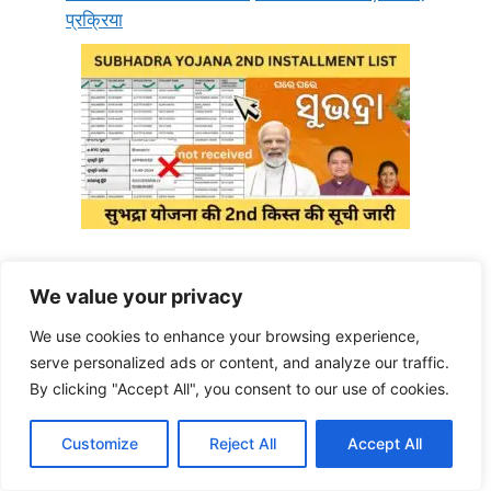
प्रक्रिया
subhadra yojana status is “under
process” or “approved”,what to do? |
We value your privacy
Subhadra yojana 2nd installment list
We use cookies to enhance your browsing experience,
serve personalized ads or content, and analyze our traffic.
By clicking "Accept All", you consent to our use of cookies.
Customize
Reject All
Accept All