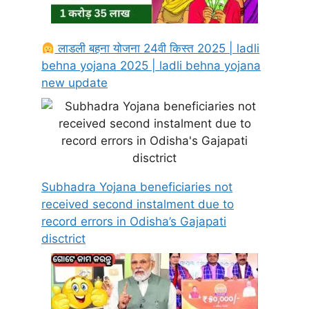
लाडली बहना योजना 24वी किस्त 2025 | ladli
behna yojana 2025 | ladli behna yojana
new update
Subhadra Yojana beneficiaries not
received second instalment due to
record errors in Odisha’s Gajapati
disctrict