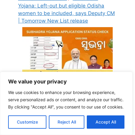
Yojana: Left-out but eligible Odisha
women to be included, says Deputy CM
| Tomorrow New List release
We value your privacy
subhadra yojana status check online
We use cookies to enhance your browsing experience,
odisha 2025 | check subhadra yojana
serve personalized ads or content, and analyze our traffic.
status online through mobile, here is the
By clicking "Accept All", you consent to our use of cookies.
process
Customize
Reject All
Accept All