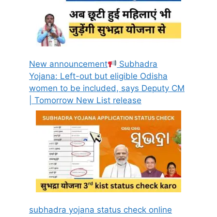
New announcement
Subhadra
Yojana: Left-out but eligible Odisha
women to be included, says Deputy CM
| Tomorrow New List release
subhadra yojana status check online