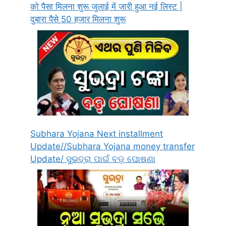
को पैसा मिलना शुरू जुलाई में जारी हुआ नई लिस्ट |
दुबारा पैसे 50 हजार मिलना शुरू
Subhara Yojana Next installment
Update//Subhara Yojana money transfer
Update/ ସୁଭଦ୍ରା ପାଇଁ ବଡ଼ ଘୋଷଣା