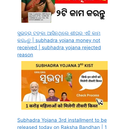
ସୁଭଦ୍ରା ଟଙ୍କା ଆସିନଥିଲେ ଶୀଘ୍ର ଏହି କାମ
କରନ୍ତୁ | subhadra yojana money not
received | subhadra yojana rejected
reason
Subhadra Yojana 3rd installment to be
released today on Raksha Bandhan | 1