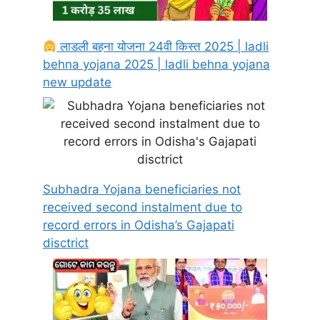
लाडली बहना योजना 24वी किस्त 2025 | ladli
behna yojana 2025 | ladli behna yojana
new update
Subhadra Yojana beneficiaries not
received second instalment due to
record errors in Odisha’s Gajapati
disctrict