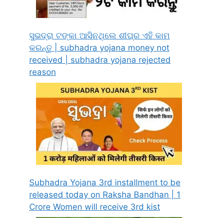
ସୁଭଦ୍ରା ଟଙ୍କା ଆସିନଥିଲେ ଶୀଘ୍ର ଏହି କାମ
କରନ୍ତୁ | subhadra yojana money not
received | subhadra yojana rejected
reason
Subhadra Yojana 3rd installment to be
released today on Raksha Bandhan | 1
Crore Women will receive 3rd kist