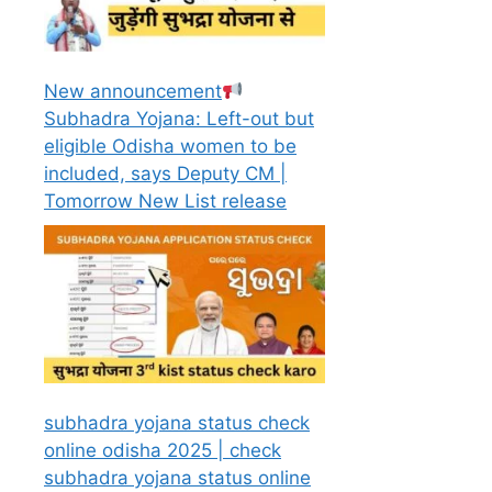
New announcement
Subhadra Yojana: Left-out but
eligible Odisha women to be
included, says Deputy CM |
Tomorrow New List release
subhadra yojana status check
online odisha 2025 | check
subhadra yojana status online