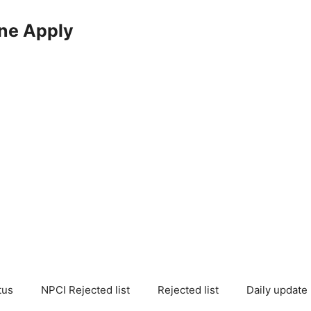
ne Apply
tus
NPCI Rejected list
Rejected list
Daily update