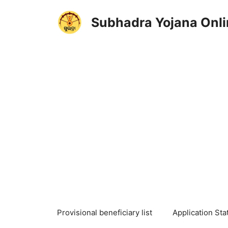
Skip
to
Subhadra Yojana Onli
content
Provisional beneficiary list
Application Sta