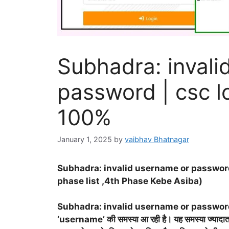
Subhadra: invali
password | csc l
100%
January 1, 2025
by
vaibhav Bhatnagar
Subhadra: invalid username or password(
phase list ,4th Phase Kebe Asiba)
Subhadra: invalid username or passwo
‘username’ की समस्या आ रही है। यह समस्या ज्यादातर नए 