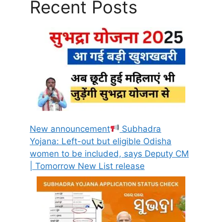
Recent Posts
New announcement
Subhadra
Yojana: Left-out but eligible Odisha
women to be included, says Deputy CM
| Tomorrow New List release