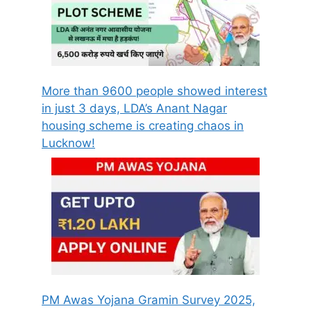
More than 9600 people showed interest
in just 3 days, LDA’s Anant Nagar
housing scheme is creating chaos in
Lucknow!
PM Awas Yojana Gramin Survey 2025,