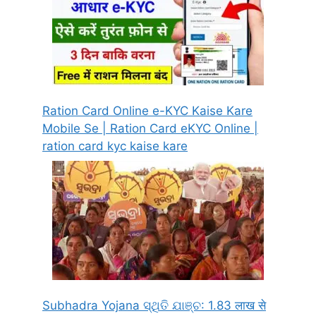
Ration Card Online e-KYC Kaise Kare
Mobile Se | Ration Card eKYC Online |
ration card kyc kaise kare
Subhadra Yojana ସ୍ଥିତି ଯାଞ୍ଚ: 1.83 लाख से