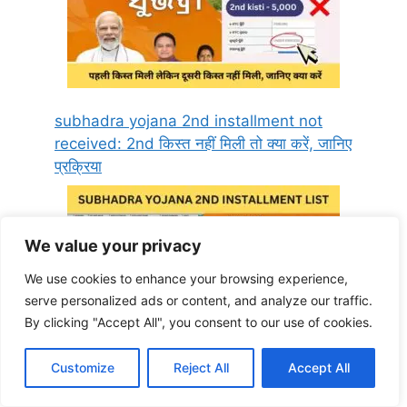
subhadra yojana 2nd installment not
received: 2nd किस्त नहीं मिली तो क्या करें, जानिए
प्रक्रिया
We value your privacy
We use cookies to enhance your browsing experience,
serve personalized ads or content, and analyze our traffic.
By clicking "Accept All", you consent to our use of cookies.
Customize
Reject All
Accept All
subhadra yojana status is “under
process” or “approved”,what to do? |