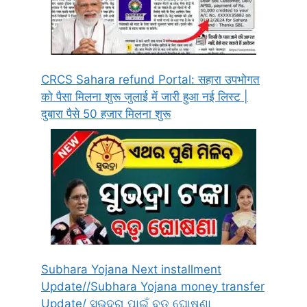
CRCS Sahara refund Portal: सहारा उपभोगत
को पैसा मिलना शुरू जुलाई में जारी हुआ नई लिस्ट |
दुबारा पैसे 50 हजार मिलना शुरू
Subhara Yojana Next installment
Update//Subhara Yojana money transfer
Update/ ସୁଭଦ୍ରା ପାଇଁ ବଡ଼ ଘୋଷଣା