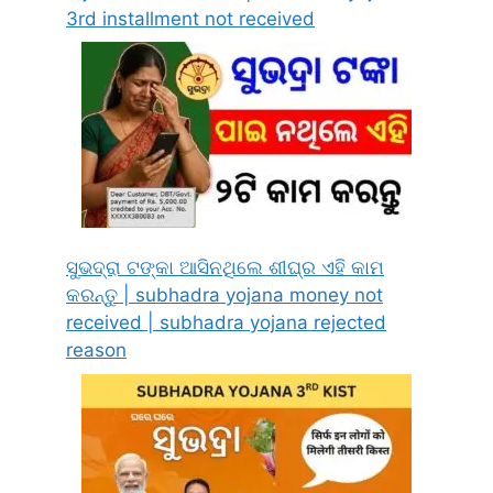
3rd installment not received
ସୁଭଦ୍ରା ଟଙ୍କା ଆସିନଥିଲେ ଶୀଘ୍ର ଏହି କାମ
କରନ୍ତୁ | subhadra yojana money not
received | subhadra yojana rejected
reason