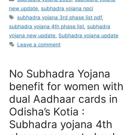
new update
,
subhadra yojana npci
Tags
subhadra yojana 3rd phase list pdf
,
subhadra yojana 4th phase list
,
subhadra
yojana new update
,
Subhadra yojana update
Leave a comment
No Subhadra Yojana
benefit for women with
dual Aadhaar cards in
Odisha’s Kotia :
Subhadra yojana 4th