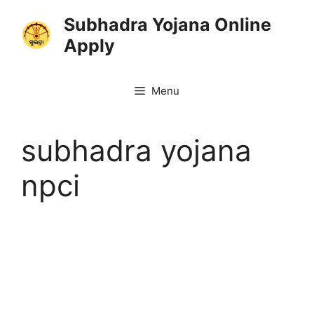
Skip
Subhadra Yojana Online
to
Apply
content
Menu
subhadra yojana
npci