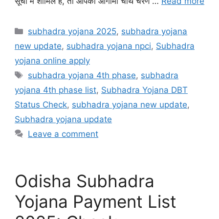
सूची में शामिल है, तो आपको आगामी चौथे चरण …
Read more
Categories
subhadra yojana 2025
,
subhadra yojana
new update
,
subhadra yojana npci
,
Subhadra
yojana online apply
Tags
subhadra yojana 4th phase
,
subhadra
yojana 4th phase list
,
Subhadra Yojana DBT
Status Check
,
subhadra yojana new update
,
Subhadra yojana update
Leave a comment
Odisha Subhadra
Yojana Payment List