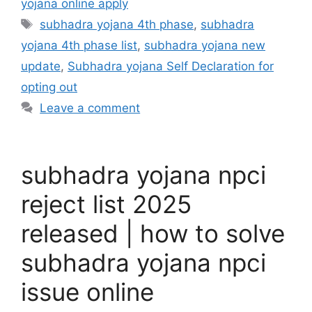
yojana online apply
Tags
subhadra yojana 4th phase
,
subhadra
yojana 4th phase list
,
subhadra yojana new
update
,
Subhadra yojana Self Declaration for
opting out
Leave a comment
subhadra yojana npci
reject list 2025
released | how to solve
subhadra yojana npci
issue online