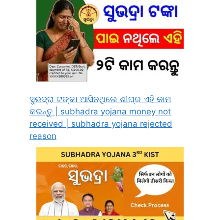
ସୁଭଦ୍ରା ଟଙ୍କା ଆସିନଥିଲେ ଶୀଘ୍ର ଏହି କାମ
କରନ୍ତୁ | subhadra yojana money not
received | subhadra yojana rejected
reason