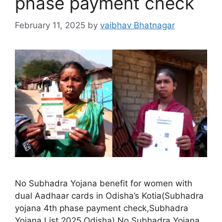
phase payment check
February 11, 2025
by
vaibhav Bhatnagar
No Subhadra Yojana benefit for women with
dual Aadhaar cards in Odisha’s Kotia(Subhadra
yojana 4th phase payment check,Subhadra
Yojana List 2025 Odisha) No Subhadra Yojana