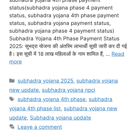
subhadra yojana 4th phase payment
status(subhadra yojana phase 4 payment
status, subhadra yojana 4th phase payment
status, subhadra yojana payment status,
subhadra yojana phase 4 payment status)
Subhadra Yojana 4th Phase Payment Status
2025: सुभद्रा योजना की अंतरिम लाभार्थी सूची जारी कर दी गई
है। इस सूची में 18 लाख महिलाओं के नाम शामिल हैं, …
Read
more
Categories
subhadra yojana 2025
,
subhadra yojana
new update
,
subhadra yojana npci
Tags
subhadra yojana 4th phase
,
subhadra
yojana 4th phase list
,
subhadra yojana new
update
,
Subhadra yojana update
Leave a comment