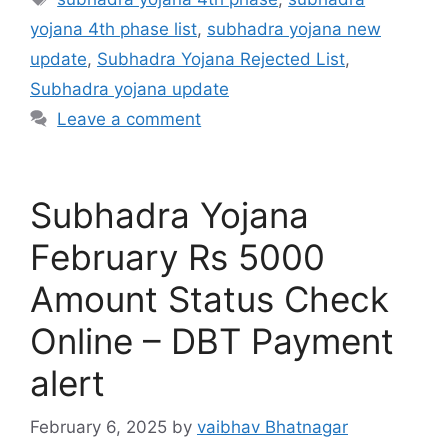
yojana 4th phase list
,
subhadra yojana new
update
,
Subhadra Yojana Rejected List
,
Subhadra yojana update
Leave a comment
Subhadra Yojana
February Rs 5000
Amount Status Check
Online – DBT Payment
alert
February 6, 2025
by
vaibhav Bhatnagar