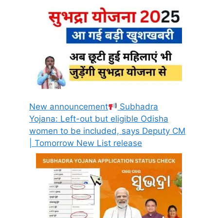
New announcement
Subhadra
Yojana: Left-out but eligible Odisha
women to be included, says Deputy CM
| Tomorrow New List release