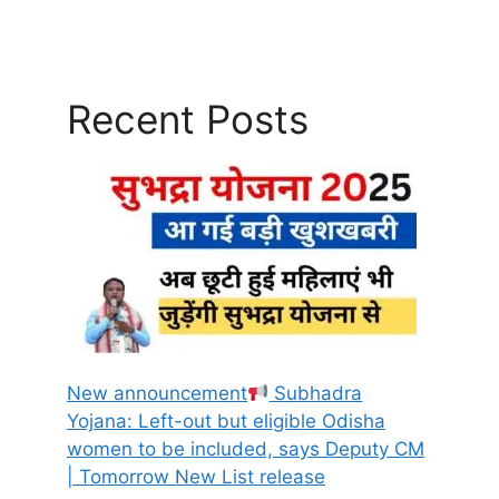
Recent Posts
New announcement
Subhadra
Yojana: Left-out but eligible Odisha
women to be included, says Deputy CM
| Tomorrow New List release