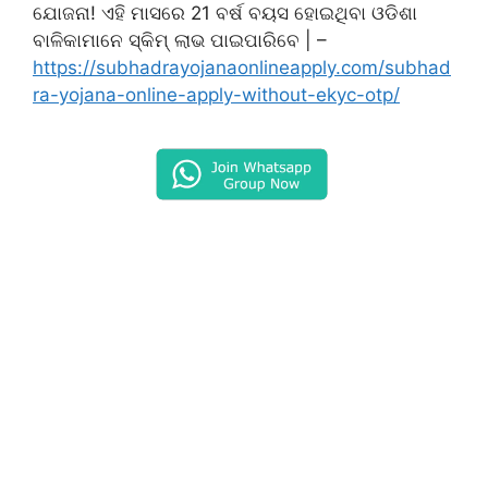
ଯୋଜନା! ଏହି ମାସରେ 21 ବର୍ଷ ବୟସ ହୋଇଥିବା ଓଡିଶା
ବାଳିକାମାନେ ସ୍କିମ୍ ଲାଭ ପାଇପାରିବେ | –
https://subhadrayojanaonlineapply.com/subhad
ra-yojana-online-apply-without-ekyc-otp/