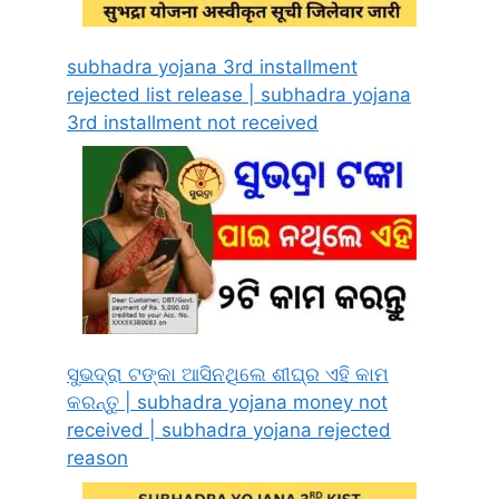
subhadra yojana 3rd installment
rejected list release | subhadra yojana
3rd installment not received
ସୁଭଦ୍ରା ଟଙ୍କା ଆସିନଥିଲେ ଶୀଘ୍ର ଏହି କାମ
କରନ୍ତୁ | subhadra yojana money not
received | subhadra yojana rejected
reason