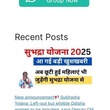
Recent Posts
New announcement
Subhadra
Yojana: Left-out but eligible Odisha
women to be included, says Deputy CM