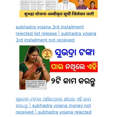
subhadra yojana 3rd installment
rejected list release | subhadra yojana
3rd installment not received
ସୁଭଦ୍ରା ଟଙ୍କା ଆସିନଥିଲେ ଶୀଘ୍ର ଏହି କାମ
କରନ୍ତୁ | subhadra yojana money not
received | subhadra yojana rejected