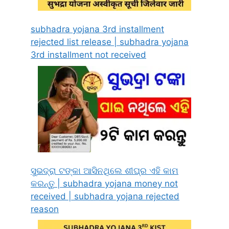
subhadra yojana 3rd installment
rejected list release | subhadra yojana
3rd installment not received
ସୁଭଦ୍ରା ଟଙ୍କା ଆସିନଥିଲେ ଶୀଘ୍ର ଏହି କାମ
କରନ୍ତୁ | subhadra yojana money not
received | subhadra yojana rejected
reason