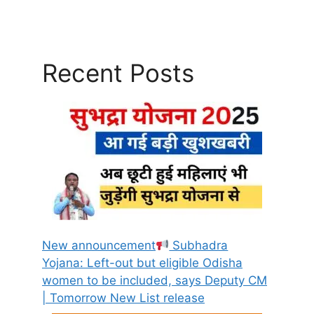
Recent Posts
New announcement
Subhadra
Yojana: Left-out but eligible Odisha
women to be included, says Deputy CM
| Tomorrow New List release