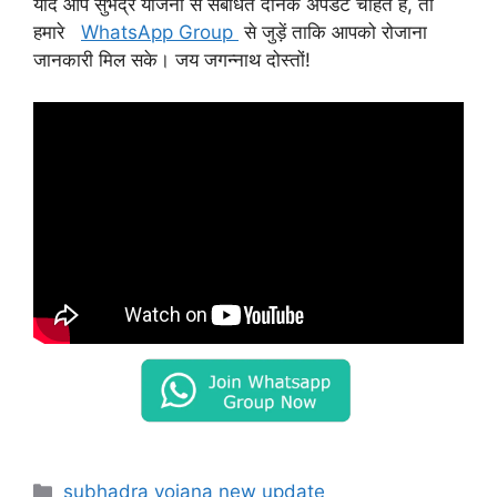
यदि आप सुभद्र योजना से संबंधित दैनिक अपडेट चाहते हैं, तो
हमारे
WhatsApp Group
से जुड़ें ताकि आपको रोजाना
जानकारी मिल सके। जय जगन्नाथ दोस्तों!
Categories
subhadra yojana new update