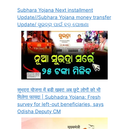
Subhara Yojana Next installment
Update//Subhara Yojana money transfer
Update/ ସୁଭଦ୍ରା ପାଇଁ ବଡ଼ ଘୋଷଣା
सुभद्रा योजना में बड़ी खबर! अब छूटे लोगों को भी
मिलेगा फायदा | Subhadra Yojana: Fresh
survey for left-out beneficiaries, says
Odisha Deputy CM