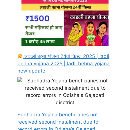
लाडली बहना योजना 24वी किस्त 2025 | ladli
behna yojana 2025 | ladli behna yojana
new update
Subhadra Yojana beneficiaries not
received second instalment due to
record errors in Odisha’s Gajapati