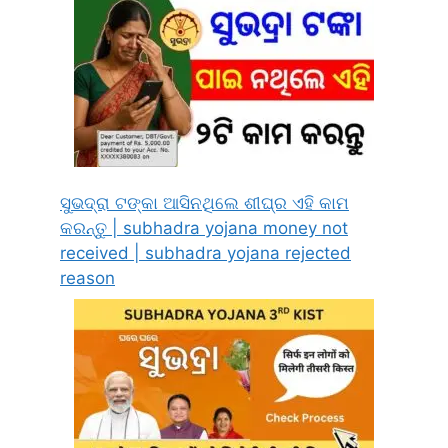
ସୁଭଦ୍ରା ଟଙ୍କା ଆସିନଥିଲେ ଶୀଘ୍ର ଏହି କାମ
କରନ୍ତୁ | subhadra yojana money not
received | subhadra yojana rejected
reason