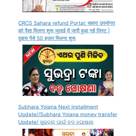
CRCS Sahara refund Portal: सहारा उपभोगत
को पैसा मिलना शुरू जुलाई में जारी हुआ नई लिस्ट |
दुबारा पैसे 50 हजार मिलना शुरू
Subhara Yojana Next installment
Update//Subhara Yojana money transfer
Update/ ସୁଭଦ୍ରା ପାଇଁ ବଡ଼ ଘୋଷଣା