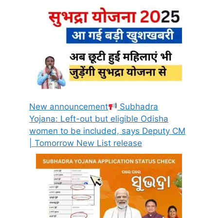
New announcement
Subhadra
Yojana: Left-out but eligible Odisha
women to be included, says Deputy CM
| Tomorrow New List release