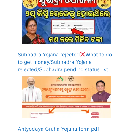
Subhadra Yojana rejected
What to do
to get money/Subhadra Yojana
rejected/Subhadra pending status list
Antyodaya Gruha Yojana form pdf