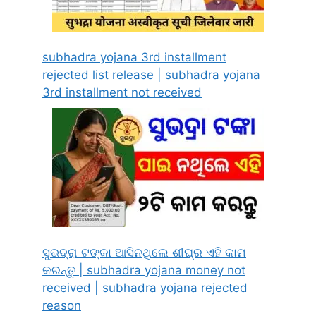
subhadra yojana 3rd installment
rejected list release | subhadra yojana
3rd installment not received
ସୁଭଦ୍ରା ଟଙ୍କା ଆସିନଥିଲେ ଶୀଘ୍ର ଏହି କାମ
କରନ୍ତୁ | subhadra yojana money not
received | subhadra yojana rejected
reason