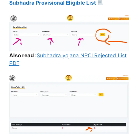
Subhadra Provisional Eligible List
Also read :
Subhadra yojana NPCI Rejected List
PDF