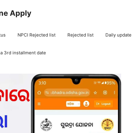
ne Apply
tus
NPCI Rejected list
Rejected list
Daily update
a 3rd installment date