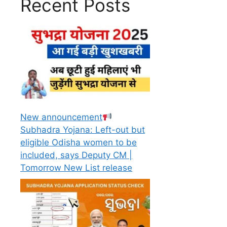
Recent Posts
New announcement
Subhadra Yojana: Left-out but
eligible Odisha women to be
included, says Deputy CM |
Tomorrow New List release