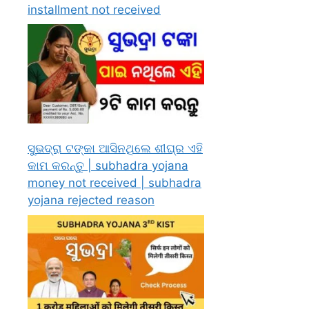
installment not received
ସୁଭଦ୍ରା ଟଙ୍କା ଆସିନଥିଲେ ଶୀଘ୍ର ଏହି
କାମ କରନ୍ତୁ | subhadra yojana
money not received | subhadra
yojana rejected reason