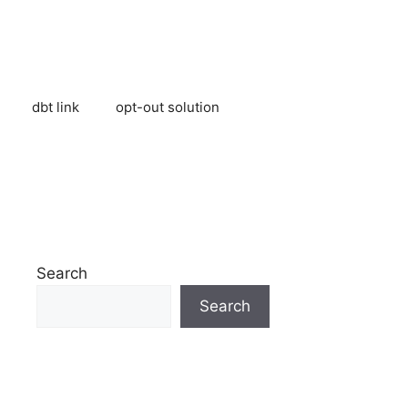
dbt link
opt-out solution
Search
Search