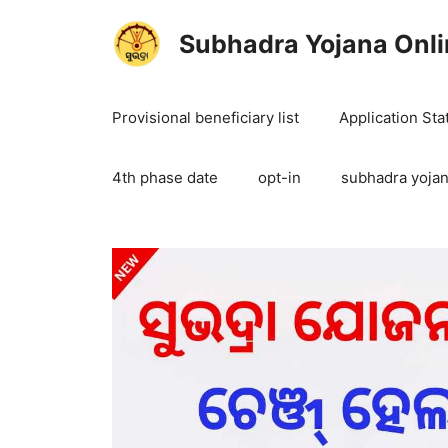
Skip
to
Subhadra Yojana Onli
content
Provisional beneficiary list
Application Sta
4th phase date
opt-in
subhadra yojan