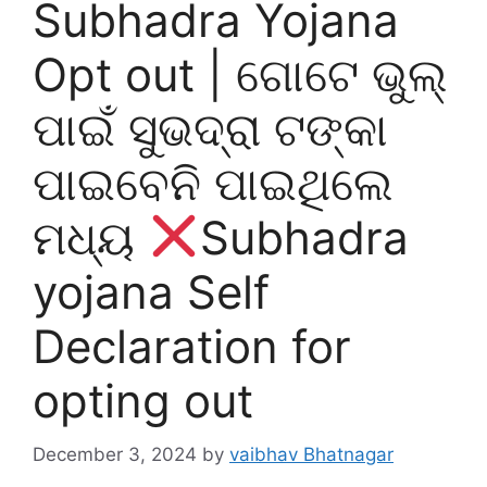
Subhadra Yojana
Opt out | ଗୋଟେ ଭୁଲ୍
ପାଇଁ ସୁଭଦ୍ରା ଟଙ୍କା
ପାଇବେନି ପାଇଥିଲେ
ମଧ୍ୟ
Subhadra
yojana Self
Declaration for
opting out
December 3, 2024
by
vaibhav Bhatnagar