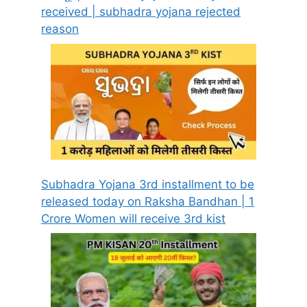
received | subhadra yojana rejected
reason
Subhadra Yojana 3rd installment to be
released today on Raksha Bandhan | 1
Crore Women will receive 3rd kist