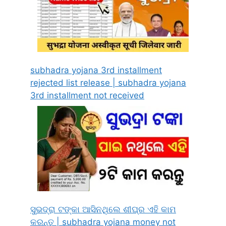
subhadra yojana 3rd installment
rejected list release | subhadra yojana
3rd installment not received
ସୁଭଦ୍ରା ଟଙ୍କା ଆସିନଥିଲେ ଶୀଘ୍ର ଏହି କାମ
କରନ୍ତୁ | subhadra yojana money not